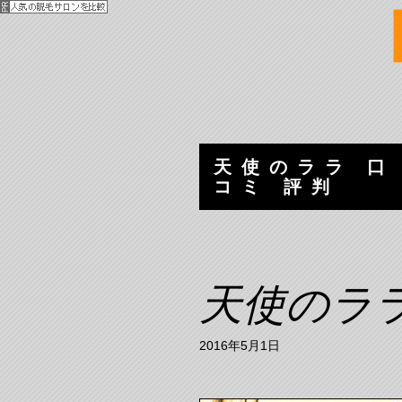
コンテンツへ移動
Skip to navigation
天使のララ 口
コミ 評判
天使のラ
2016年5月1日