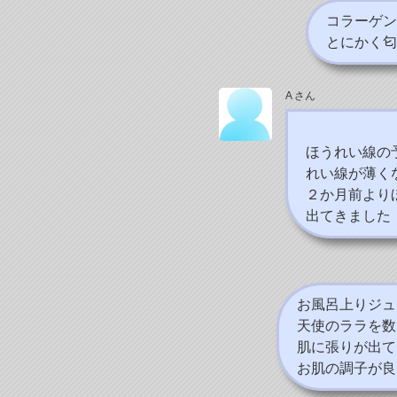
コラーゲン
とにかく匂
A さん
ほうれい線の
れい線が薄く
２か月前より
出てきました
お風呂上りジュ
天使のララを数
肌に張りが出て
お肌の調子が良