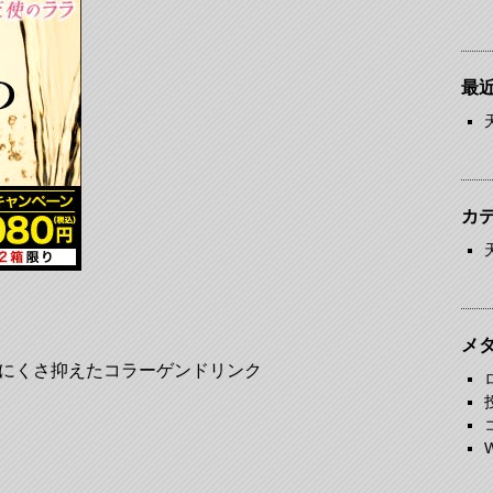
最
カ
メ
にくさ抑えたコラーゲンドリンク
W