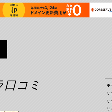
ラ口コミ
ホ
リ
リ
リ