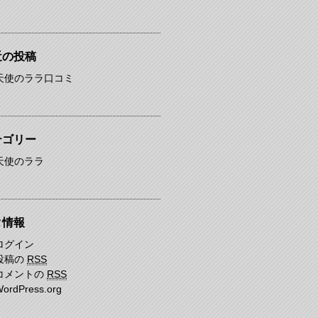
近の投稿
天使のララ口コミ
テゴリー
天使のララ
タ情報
ログイン
投稿の
RSS
コメントの
RSS
ordPress.org