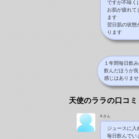
ですが不味く
お肌が疲れて
ます
翌日肌の状態
ります
１年間毎日飲み
飲んだほうが良
感じはありませ
天使のララの口コミ
A さん
ジュースに入
毎日飲んでい